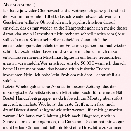
Aber von vorne;-)
Ich hatte ja wieder Chemowoche, die vertrage ich ganz gut und hat
den von mir ersehnten Effekt, das ich wieder etwas "aktiver" am
Geschehen teilhabe.Obwohl ich mich psychisch schon darauf
einstelle, das es mir wieder an die Haarpracht geht (ich merke dieses
daran, das mein Damenbart nicht mehr so schnell nachwächst)Nur
soll sich mein Körper schnell entscheiden, denn ich habe
entschieden ganz demnächst zum Friseur zu gehen und mal wieder
schön kurzschneiden lassen und vor allem habe ich mich dazu
entschlossen meinem Mischmaschgrau in ein helles freundliches
grau zu verwandeln.Wär ja schade um die 50,00€ wenn ich danach
keine Haare mehr hätte, das könnte ich in hübsche Tücher
investieren.Nein, ich habe kein Problem mit dem Haarausfall als
solches.
Letzte Woche gab es eine Annoce in unserer Zeitung, das der
onkologische Arbeitskreis noch Mitstreiter sucht für die neue Näh-
Bastel-Handarbeitsgruppe, na da habe ich am Montag aber sofort
angerufen, nächste Woche ist das erste Treffen, ich freu mich
drauf.Dieser Anruf ist irgendwie sehr wertvoll für mich geworden,
warum? Ich hatte vor 3 Jahren gleich nach Diagnose, noch in
Schockstarre dort angerufen, die Dame am Telefon hat mir so gar
nicht helfen können und ließ mir bloß eine Broschüre zukommen,