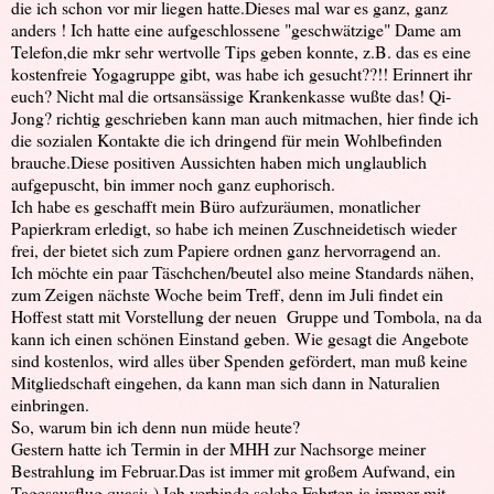
die ich schon vor mir liegen hatte.Dieses mal war es ganz, ganz
anders ! Ich hatte eine aufgeschlossene "geschwätzige" Dame am
Telefon,die mkr sehr wertvolle Tips geben konnte, z.B. das es eine
kostenfreie Yogagruppe gibt, was habe ich gesucht??!! Erinnert ihr
euch? Nicht mal die ortsansässige Krankenkasse wußte das! Qi-
Jong? richtig geschrieben kann man auch mitmachen, hier finde ich
die sozialen Kontakte die ich dringend für mein Wohlbefinden
brauche.Diese positiven Aussichten haben mich unglaublich
aufgepuscht, bin immer noch ganz euphorisch.
Ich habe es geschafft mein Büro aufzuräumen, monatlicher
Papierkram erledigt, so habe ich meinen Zuschneidetisch wieder
frei, der bietet sich zum Papiere ordnen ganz hervorragend an.
Ich möchte ein paar Täschchen/beutel also meine Standards nähen,
zum Zeigen nächste Woche beim Treff, denn im Juli findet ein
Hoffest statt mit Vorstellung der neuen Gruppe und Tombola, na da
kann ich einen schönen Einstand geben. Wie gesagt die Angebote
sind kostenlos, wird alles über Spenden gefördert, man muß keine
Mitgliedschaft eingehen, da kann man sich dann in Naturalien
einbringen.
So, warum bin ich denn nun müde heute?
Gestern hatte ich Termin in der MHH zur Nachsorge meiner
Bestrahlung im Februar.Das ist immer mit großem Aufwand, ein
Tagesausflug quasi;-) Ich verbinde solche Fahrten ja immer mit