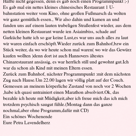
Hälfte nicht gegessen, denn es gab noch einen Programmpunkt ;-)
Es gab mal ein nettes kleines chinesisches Restaurant 1 U-
bahnstation weiter vom Kino, ohne großen Fußmarsch da wolten
wir ganz gemütlich essen., Wir also dahin und kamen an und
fanden uns auf einem lauten trubeligen Straßenfest wieder, aus dem
netten kleinen Restaurant wurde ien Asiaimbiss, schade auf
Garküche hatte ich so gar keine Lust,es war uns auch alles zu laut
wir waren einfach erschöpft.Wieder zurück zum Bahnhof,bzw ein
Stück weiter, da wo wir heute schon mal waren( wo wir das Gewürz
kaufen wollten )denn dort ist auch Hannovers ältestes
Chinarestaurant ansässig, es war herrlich still und gewohnt gut.Ich
war da schon als Kind mit meinen Eltern essen.
Zurück zum Bahnhof, nächster Programmpunkt :mit dem nächsten
Zug nach Hause.Um 22.00 lagen wir völlig platt auf der Couch.
Gemessen an meinem körperliche Zustand von noch vor 2 Wochen
,habe ich quasi untrainiert einen Marathon absolviert.Ok, das
bezahle ich heute mit Müdigkeit,aber ich freue mich das ich mich
trotzdem psychisch saugut fühle.(Montag dann das ganze
nochmal,aber ohne Programm,dafür mit CD)
Ein schönes Wochenende
Eure Petra Lavendelherz