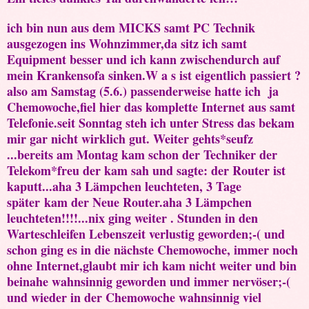
ich bin nun aus dem MICKS samt PC Technik
ausgezogen ins Wohnzimmer,da sitz ich samt
Equipment besser und ich kann zwischendurch auf
mein Krankensofa sinken.W a s ist eigentlich passiert ?
also am Samstag (5.6.) passenderweise hatte ich ja
Chemowoche,fiel hier das komplette Internet aus samt
Telefonie.seit Sonntag steh ich unter Stress das bekam
mir gar nicht wirklich gut. Weiter gehts*seufz
...bereits am Montag kam schon der Techniker der
Telekom*freu der kam sah und sagte: der Router ist
kaputt...aha 3 Lämpchen leuchteten, 3 Tage
später kam der Neue Router.aha 3 Lämpchen
leuchteten!!!!...nix ging weiter . Stunden in den
Warteschleifen Lebenszeit verlustig geworden;-( und
schon ging es in die nächste Chemowoche, immer noch
ohne Internet,glaubt mir ich kam nicht weiter und bin
beinahe wahnsinnig geworden und immer nervöser;-(
und wieder in der Chemowoche wahnsinnig viel