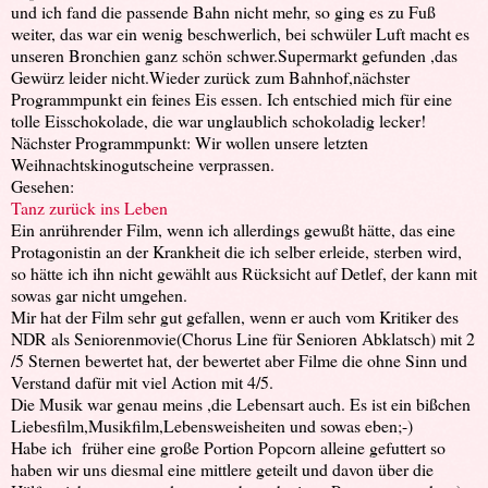
und ich fand die passende Bahn nicht mehr, so ging es zu Fuß
weiter, das war ein wenig beschwerlich, bei schwüler Luft macht es
unseren Bronchien ganz schön schwer.Supermarkt gefunden ,das
Gewürz leider nicht.Wieder zurück zum Bahnhof,nächster
Programmpunkt ein feines Eis essen. Ich entschied mich für eine
tolle Eisschokolade, die war unglaublich schokoladig lecker!
Nächster Programmpunkt: Wir wollen unsere letzten
Weihnachtskinogutscheine verprassen.
Gesehen:
Tanz zurück ins Leben
Ein anrührender Film, wenn ich allerdings gewußt hätte, das eine
Protagonistin an der Krankheit die ich selber erleide, sterben wird,
so hätte ich ihn nicht gewählt aus Rücksicht auf Detlef, der kann mit
sowas gar nicht umgehen.
Mir hat der Film sehr gut gefallen, wenn er auch vom Kritiker des
NDR als Seniorenmovie(Chorus Line für Senioren Abklatsch) mit 2
/5 Sternen bewertet hat, der bewertet aber Filme die ohne Sinn und
Verstand dafür mit viel Action mit 4/5.
Die Musik war genau meins ,die Lebensart auch. Es ist ein bißchen
Liebesfilm,Musikfilm,Lebensweisheiten und sowas eben;-)
Habe ich früher eine große Portion Popcorn alleine gefuttert so
haben wir uns diesmal eine mittlere geteilt und davon über die