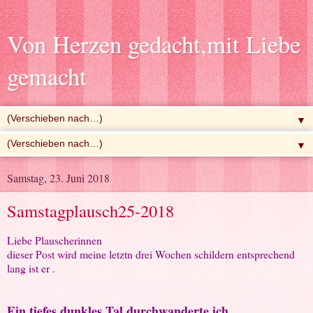
Von Herzen gedacht,mit Liebe
gemacht
▼
▼
Samstag, 23. Juni 2018
Samstagplausch25-2018
Liebe Plauscherinnen
dieser Post wird meine letztn drei Wochen schildern entsprechend
lang ist er .
Ein tiefes dunkles Tal durchwanderte ich…