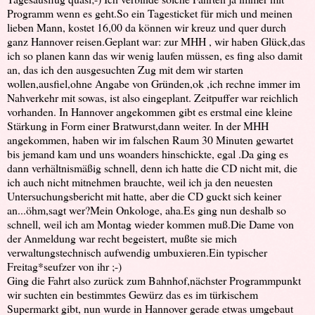
Programm wenn es geht.So ein Tagesticket für mich und meinen
lieben Mann, kostet 16,00 da können wir kreuz und quer durch
ganz Hannover reisen.Geplant war: zur MHH , wir haben Glück,das
ich so planen kann das wir wenig laufen müssen, es fing also damit
an, das ich den ausgesuchten Zug mit dem wir starten
wollen,ausfiel,ohne Angabe von Gründen,ok ,ich rechne immer im
Nahverkehr mit sowas, ist also eingeplant. Zeitpuffer war reichlich
vorhanden. In Hannover angekommen gibt es erstmal eine kleine
Stärkung in Form einer Bratwurst,dann weiter. In der MHH
angekommen, haben wir im falschen Raum 30 Minuten gewartet
bis jemand kam und uns woanders hinschickte, egal .Da ging es
dann verhältnismäßig schnell, denn ich hatte die CD nicht mit, die
ich auch nicht mitnehmen brauchte, weil ich ja den neuesten
Untersuchungsbericht mit hatte, aber die CD guckt sich keiner
an...öhm,sagt wer?Mein Onkologe, aha.Es ging nun deshalb so
schnell, weil ich am Montag wieder kommen muß.Die Dame von
der Anmeldung war recht begeistert, mußte sie mich
verwaltungstechnisch aufwendig umbuxieren.Ein typischer
Freitag*seufzer von ihr ;-)
Ging die Fahrt also zurück zum Bahnhof,nächster Programmpunkt
wir suchten ein bestimmtes Gewürz das es im türkischem
Supermarkt gibt, nun wurde in Hannover gerade etwas umgebaut